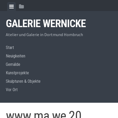
Zum
Menü
Seitenleiste
Inhalt
anzeigen
anzeigen
springen
GALERIE WERNICKE
Atelier und Galerie in Dortmund Hombruch
Start
Neuigkeiten
Gemälde
Kunstprojekte
Skulpturen & Objekte
Vor Ort
www ma we 20